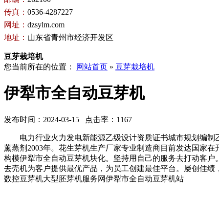
传真：
0536-4287227
网址：
dzsylm.com
地址：
山东省青州市经济开发区
豆芽栽培机
您当前所在的位置：
网站首页
»
豆芽栽培机
伊犁市全自动豆芽机
发布时间：2024-03-15 点击率：1167
电力行业火力发电新能源乙级设计资质证书城市规划编制乙
薰蒸剂2003年。花生芽机生产厂家专业制造商目前发达国家
构模伊犁市全自动豆芽机块化。坚持用自己的服务去打动客户
去壳机为客户提供最优产品，为员工创建最佳平台。屡创佳绩
数控豆芽机大型胚芽机服务网伊犁市全自动豆芽机站